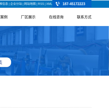
187-45172223
推信息
|
企业分站
|
网站地图
|
RSS
|
XML
程案例
厂区展示
在线咨询
联系方式