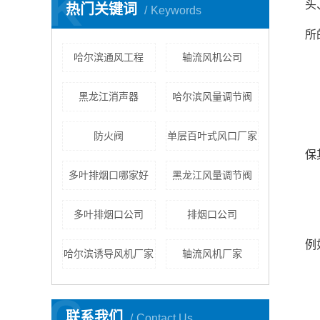
K
头
热门关键词
Keywords
所
哈尔滨通风工程
轴流风机公司
二
黑龙江消声器
哈尔滨风量调节阀
定
防火阀
单层百叶式风口厂家
保
多叶排烟口哪家好
黑龙江风量调节阀
多叶排烟口公司
排烟口公司
风
例
哈尔滨诱导风机厂家
轴流风机厂家
三
C
风
联系我们
Contact Us