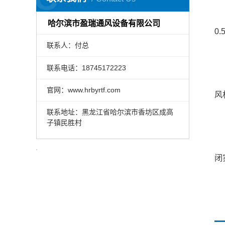
通
哈尔滨市盈瑞通风设备有限公司
0
联系人：付总
联系电话：18745172223
记
官网：www.hrbyrtf.com
风
联系地址：黑龙江省哈尔滨市香坊区成高
四
子镇民胜村
制
闭