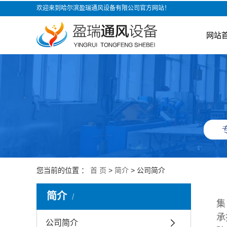
欢迎来到哈尔滨盈瑞通风设备有限公司官方网站！
网站
您当前的位置 ：
首 页
>
简介
>
公司简介
简介
集
承
公司简介