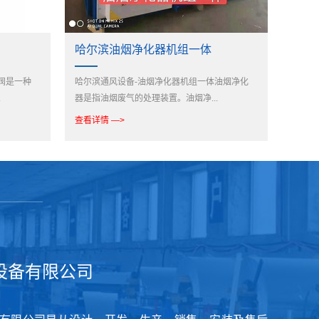
哈尔滨油烟净化器机组一体
阀是一种
哈尔滨通风设备-油烟净化器机组一体油烟净化
.
器是指油烟废气的处理装置。油烟净...
查看详情 —>
设备有限公司