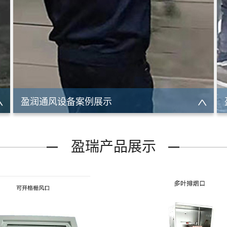
盈润通风设备案例展示
盈瑞产品展示