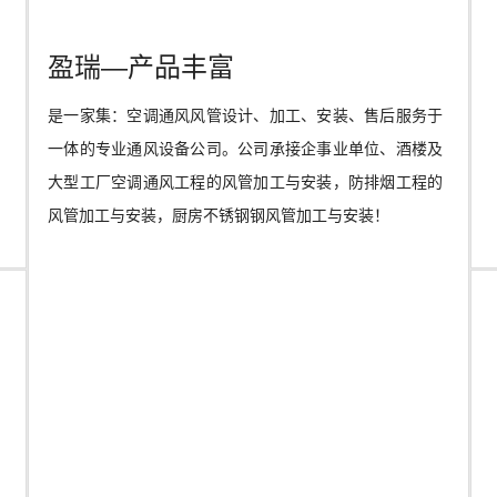
盈瑞—产品丰富
是一家集：空调通风风管设计、加工、安装、售后服务于
一体的专业通风设备公司。公司承接企事业单位、酒楼及
大型工厂空调通风工程的风管加工与安装，防排烟工程的
风管加工与安装，厨房不锈钢钢风管加工与安装！