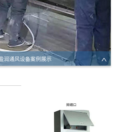
盈润通风设备案例展示