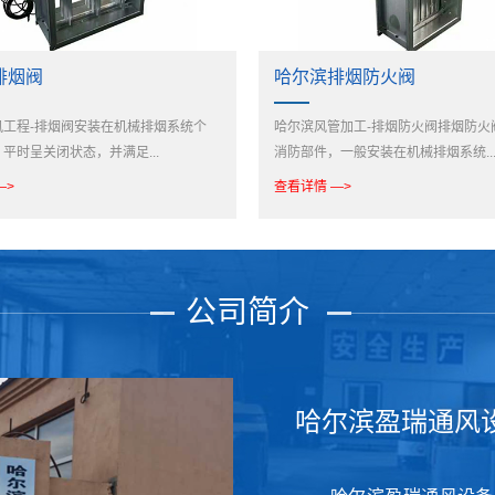
排烟阀
哈尔滨排烟防火阀
风工程-排烟阀安装在机械排烟系统个
哈尔滨风管加工-排烟防火阀排烟防火
平时呈关闭状态，并满足...
消防部件，一般安装在机械排烟系统..
—>
查看详情 —>
公司简介
哈尔滨盈瑞通风