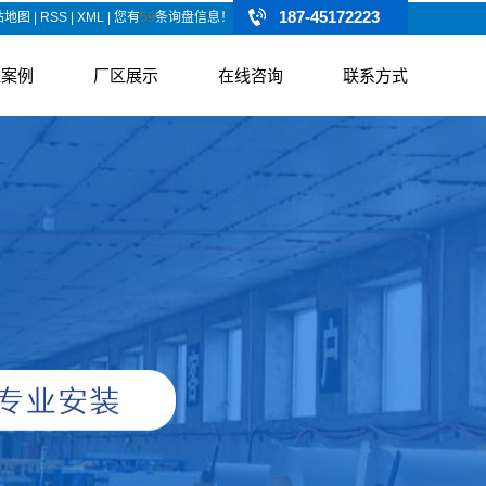
187-45172223
站地图
|
RSS
|
XML
|
您有
59
条询盘信息！
程案例
厂区展示
在线咨询
联系方式