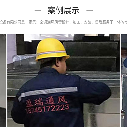
案例展示
设备有限公司是一家集：空调通风风管设计、加工、安装、售后服务于一体的