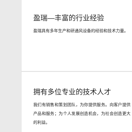
盈瑞—丰富的行业经验
盈瑞具有多年生产和研通风设备的经验和技术力量。
拥有多位专业的技术人才
我们有销售和策划团队，为你提供服务。向客户提供
产品和服务；为个人发展创造机会，为社会创造更大
的利益。