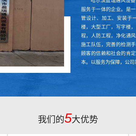
哈尔滨盈瑞通风设备
服务于一体的企业。是一
管设计、加工、安装于
楼，大型工厂，写字楼，
程，人防工程，净化通风
施工队伍，完善的检测手
顾客的信赖和社会的肯定
本。以服务为保障，公司
5
我们的
大优势