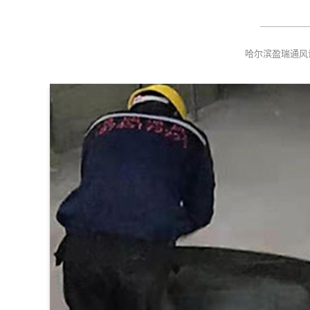
哈尔滨盈瑞通风