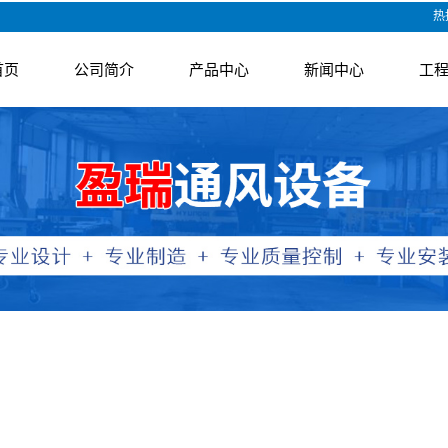
热
首页
公司简介
产品中心
新闻中心
工
空调通风设备
公司新闻
行业资讯
技术资讯