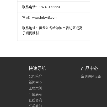
联系电话：18745172223
官网：www.hrbyrtf.com
联系地址：黑龙江省哈尔滨市香坊区成高
子镇民胜村
快速导航
产品中心
公司简介
空调通风设备
新闻中心
工程案例
厂区展示
在线咨询
联系我们