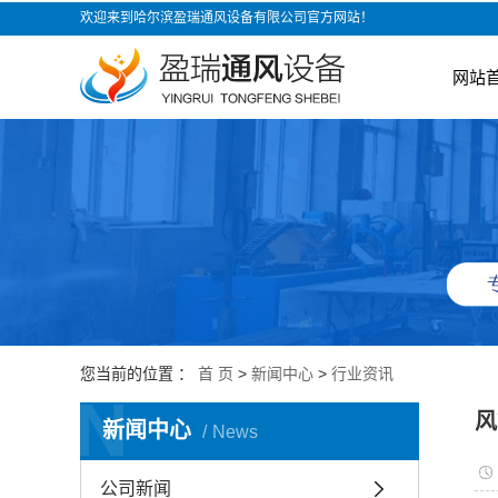
欢迎来到哈尔滨盈瑞通风设备有限公司官方网站！
网站
您当前的位置 ：
首 页
>
新闻中心
>
行业资讯
N
风
新闻中心
News
公司新闻