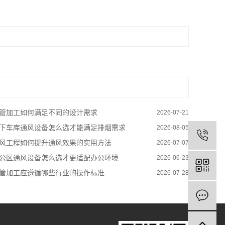
管加工如何满足不同的设计需求
2026-07-21
下车库通风设备怎么选才能满足排烟需求
2026-08-05
风工程如何提升通风效果的实用方法
2026-07-07
公区通风设备怎么选才更适配办公环境
2026-06-23
管加工应遵循哪些行业的操作标准
2026-07-28