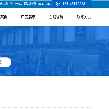
187-45172223
推信息
|
企业分站
|
网站地图
|
RSS
|
XML
程案例
厂区展示
在线咨询
联系方式