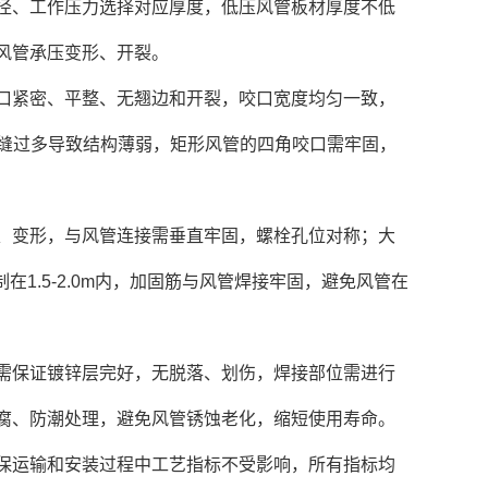
径、工作压力选择对应厚度，低压风管板材厚度不低
致风管承压变形、开裂。
紧密、平整、无翘边和开裂，咬口宽度均匀一致，
接缝过多导致结构薄弱，矩形风管的四角咬口需牢固，
变形，与风管连接需垂直牢固，螺栓孔位对称；大
在1.5-2.0m内，加固筋与风管焊接牢固，避免风管在
保证镀锌层完好，无脱落、划伤，焊接部位需进行
腐、防潮处理，避免风管锈蚀老化，缩短使用寿命。
运输和安装过程中工艺指标不受影响，所有指标均